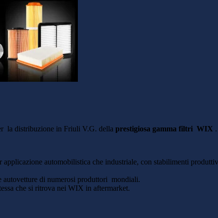
 la distribuzione in Friuli V.G. della
prestigiosa gamma filtri WIX
.
r applicazione automobilistica che industriale, con stabilimenti produttiv
le autovetture di numerosi produttori mondiali.
tessa che si ritrova nei WIX in aftermarket.
 tra l’altro: