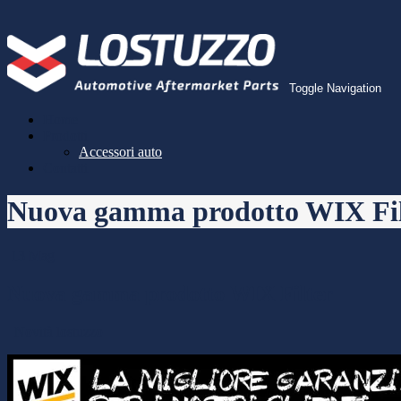
Toggle Navigation
Home
Prodotti
Accessori auto
Contatti
Nuova gamma prodotto WIX Fil
13
Mag
Nuova gamma prodotto WIX Filter
Novità
lostuzzo