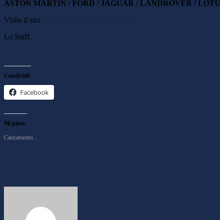
ASTON MARTIN / FORD / JAGUAR / LANDROVER / LOTUS
Visita il sito
http://www.wixeurope.com
Lo Staff.
Condividi:
Facebook
Mi piace:
Caricamento...