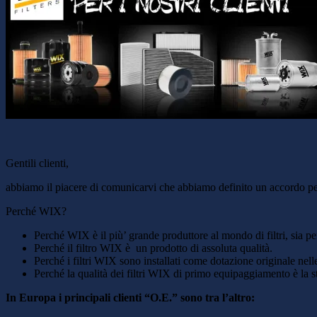
Gentili clienti,
abbiamo il piacere di comunicarvi che abbiamo definito un accordo per
Perché WIX?
Perché WIX è il più’ grande produttore al mondo di filtri, sia pe
Perché il filtro WIX è un prodotto di assoluta qualità.
Perché i filtri WIX sono installati come dotazione originale nel
Perché la qualità dei filtri WIX di primo equipaggiamento è la s
In Europa i principali clienti “O.E.” sono